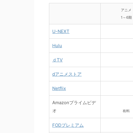
アニメ
1～6期
U-NEXT
Hulu
ｄTV
dアニメストア
Netflix
Amazonプライムビデ
オ
有料
FODプレミアム