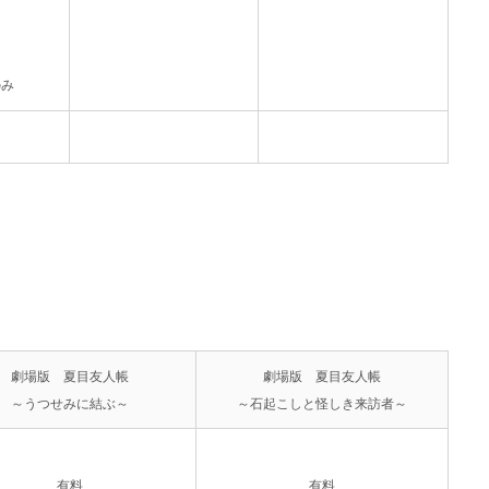
のみ
劇場版 夏目友人帳
劇場版 夏目友人帳
～うつせみに結ぶ～
～石起こしと怪しき来訪者～
有料
有料