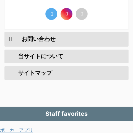
お問い合わせ
当サイトについて
サイトマップ
Staff favorites
ポーカーアプリ