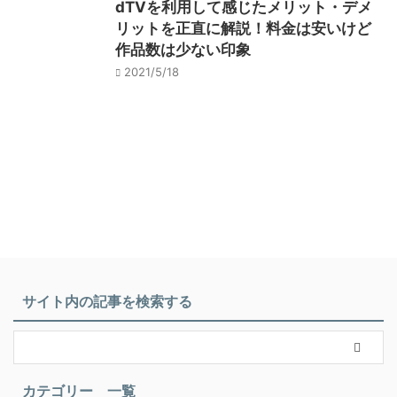
dTVを利用して感じたメリット・デメ
リットを正直に解説！料金は安いけど
作品数は少ない印象
2021/5/18
サイト内の記事を検索する
カテゴリー 一覧