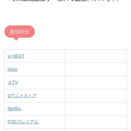
配信状況
U-NEXT
Hulu
ｄTV
dアニメストア
Netflix
FODプレミアム