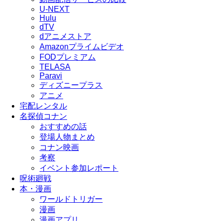
U-NEXT
Hulu
dTV
dアニメストア
Amazonプライムビデオ
FODプレミアム
TELASA
Paravi
ディズニープラス
アニメ
宅配レンタル
名探偵コナン
おすすめの話
登場人物まとめ
コナン映画
考察
イベント参加レポート
呪術廻戦
本・漫画
ワールドトリガー
漫画
漫画アプリ