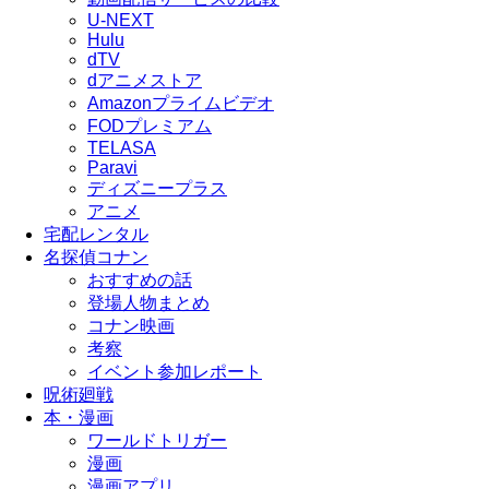
U-NEXT
Hulu
dTV
dアニメストア
Amazonプライムビデオ
FODプレミアム
TELASA
Paravi
ディズニープラス
アニメ
宅配レンタル
名探偵コナン
おすすめの話
登場人物まとめ
コナン映画
考察
イベント参加レポート
呪術廻戦
本・漫画
ワールドトリガー
漫画
漫画アプリ