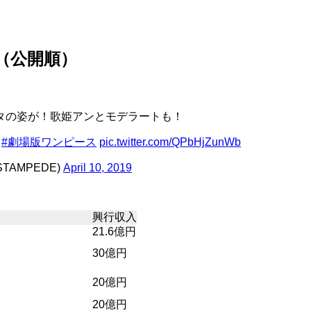
覧（公開順）
タの姿が！歌姫アンとモデラートも！
#劇場版ワンピース
pic.twitter.com/QPbHjZunWb
AMPEDE)
April 10, 2019
興行収入
21.6億円
30億円
20億円
20億円