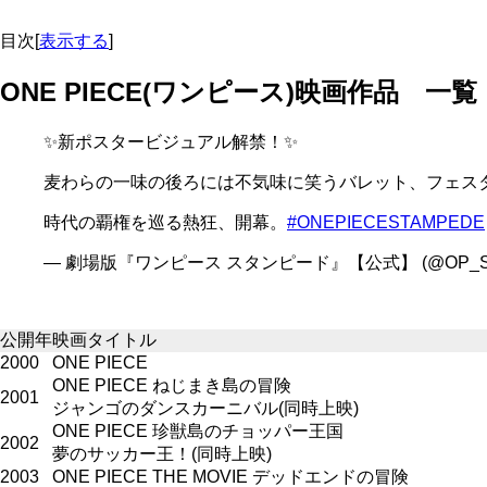
目次
[
表示する
]
ONE PIECE(ワンピース)映画作品 一
✨新ポスタービジュアル解禁！✨
麦わらの一味の後ろには不気味に笑うバレット、フェス
時代の覇権を巡る熱狂、開幕。
#ONEPIECESTAMPEDE
— 劇場版『ワンピース スタンピード』【公式】 (@OP_ST
公開年
映画タイトル
2000
ONE PIECE
ONE PIECE ねじまき島の冒険
2001
ジャンゴのダンスカーニバル(同時上映)
ONE PIECE 珍獣島のチョッパー王国
2002
夢のサッカー王！(同時上映)
2003
ONE PIECE THE MOVIE デッドエンドの冒険