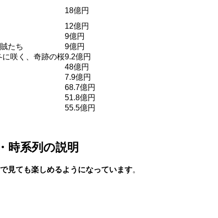
18億円
12億円
9億円
海賊たち
9億円
+ 冬に咲く、奇跡の桜
9.2億円
48億円
7.9億円
68.7億円
51.8億円
55.5億円
番・時系列の説明
で見ても楽しめるようになっています
。