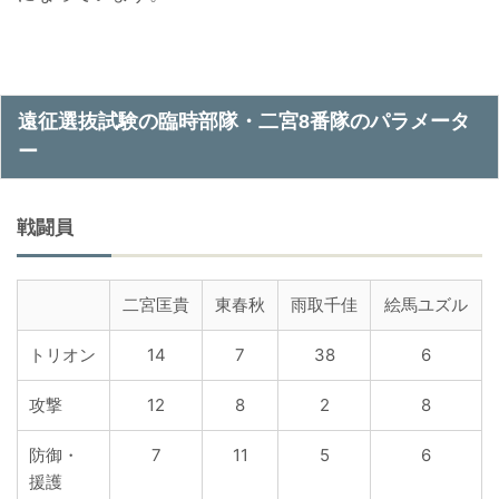
遠征選抜試験の臨時部隊・二宮8番隊のパラメータ
ー
戦闘員
二宮匡貴
東春秋
雨取千佳
絵馬ユズル
トリオン
14
7
38
6
攻撃
12
8
2
8
防御・
7
11
5
6
援護