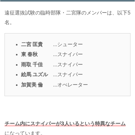
遠征選抜試験の臨時部隊・二宮隊のメンバーは、以下5
名。
二宮 匡貴
…シューター
東 春秋
…スナイパー
雨取 千佳
…スナイパー
絵馬 ユズル
…スナイパー
加賀美 倫
…オぺレーター
チーム内にスナイパーが3人いるという特異なチーム
になっています。