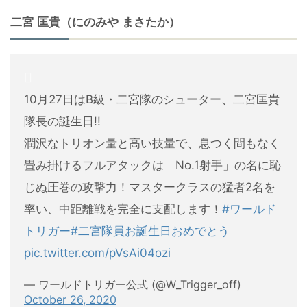
二宮 匡貴（にのみや まさたか）
10月27日はB級・二宮隊のシューター、二宮匡貴
隊長の誕生日!!
潤沢なトリオン量と高い技量で、息つく間もなく
畳み掛けるフルアタックは「No.1射手」の名に恥
じぬ圧巻の攻撃力！マスタークラスの猛者2名を
率い、中距離戦を完全に支配します！
#ワールド
トリガー
#二宮隊員お誕生日おめでとう
pic.twitter.com/pVsAi04ozi
— ワールドトリガー公式 (@W_Trigger_off)
October 26, 2020