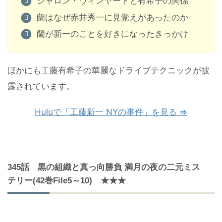
シャロン・ヴィンヤードと有希子の関係
蘭はなぜ赤井秀一に見覚えがあったのか
蘭が新一のことを好きになったきっかけ
ほかにも工藤有希子の華麗なドライブテクニックが披
露されています。
Huluで「工藤新一 NYの事件」を見る ⇒
345話 黒の組織と真っ向勝負 満月の夜の二元ミス
テリー(42巻File5～10) ★★★