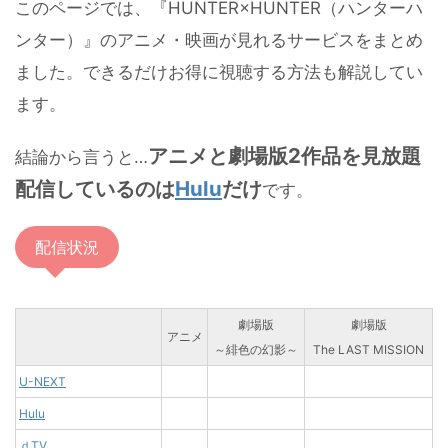
このページでは、『HUNTER×HUNTER（ハンターハ
ンター）』のアニメ・映画が見れるサービスをまとめ
ました。できるだけお得に視聴する方法も解説してい
ます。
アニメと劇場版2作品を見放題
結論から言うと…
配信しているのは
Hulu
だけ
です。
配信状況
劇場版
劇場版
アニメ
～緋色の幻影～
The LAST MISSION
U-NEXT
Hulu
ｄTV