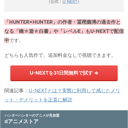
（公式：
U-NEXT
）
「HUNTER×HUNTER」の作者・冨樫義博の過去作と
なる「幽☆遊☆白書」や「レベルE」もU-NEXTで配信
中
です。
どちらも人気作で、追加料金なしで視聴できます。
U-NEXTを31日間無料で試す ⇒
関連記事：
U-NEXTとは？実際に利用して感じたメリ
ット・デメリットを正直に解説
ハンターハンターのアニメが見放題
dアニメストア