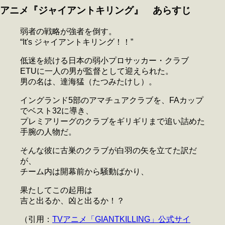
アニメ『ジャイアントキリング』 あらすじ
弱者の戦略が強者を倒す。
“It's ジャイアントキリング！！”
低迷を続ける日本の弱小プロサッカー・クラブ
ETUに一人の男が監督として迎えられた。
男の名は、達海猛（たつみたけし）。
イングランド5部のアマチュアクラブを、FAカップ
でベスト32に導き、
プレミアリーグのクラブをギリギリまで追い詰めた
手腕の人物だ。
そんな彼に古巣のクラブが白羽の矢を立てた訳だ
が、
チーム内は開幕前から騒動ばかり、
果たしてこの起用は
吉と出るか、凶と出るか！？
（引用：
TVアニメ「GIANTKILLING」公式サイ