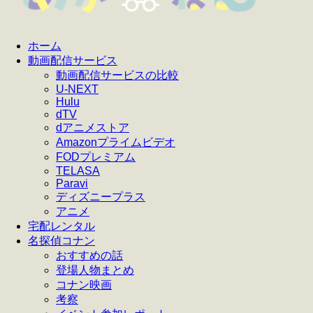
ホーム
動画配信サービス
動画配信サービスの比較
U-NEXT
Hulu
dTV
dアニメストア
Amazonプライムビデオ
FODプレミアム
TELASA
Paravi
ディズニープラス
アニメ
宅配レンタル
名探偵コナン
おすすめの話
登場人物まとめ
コナン映画
考察