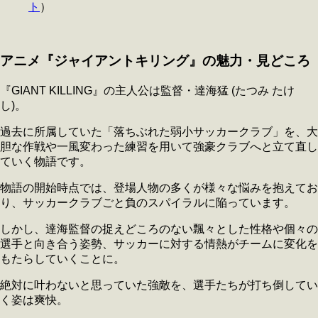
ト
）
アニメ『ジャイアントキリング』の魅力・見どころ
『GIANT KILLING』の主人公は監督・達海猛 (たつみ たけ
し)。
過去に所属していた
「落ちぶれた弱小サッカークラブ」を、大
胆な作戦や一風変わった練習を用いて強豪クラブへと立て直し
ていく物語
です。
物語の開始時点では、登場人物の多くが様々な悩みを抱えてお
り、サッカークラブごと負のスパイラルに陥っています。
しかし、達海監督の捉えどころのない飄々とした性格や個々の
選手と向き合う姿勢、サッカーに対する情熱がチームに変化を
もたらしていくことに。
絶対に叶わないと思っていた強敵を、選手たちが打ち倒してい
く姿は爽快。