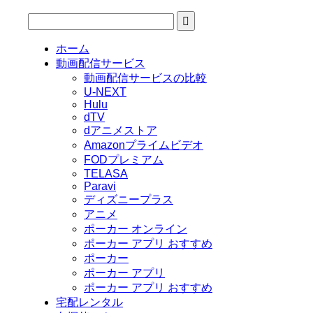
ホーム
動画配信サービス
動画配信サービスの比較
U-NEXT
Hulu
dTV
dアニメストア
Amazonプライムビデオ
FODプレミアム
TELASA
Paravi
ディズニープラス
アニメ
ポーカー オンライン
ポーカー アプリ おすすめ
ポーカー
ポーカー アプリ
ポーカー アプリ おすすめ
宅配レンタル