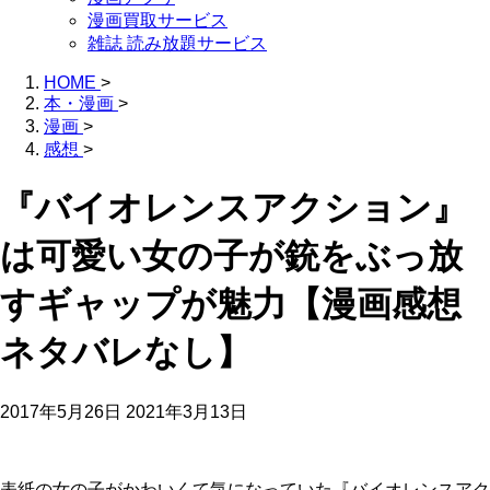
漫画買取サービス
雑誌 読み放題サービス
HOME
>
本・漫画
>
漫画
>
感想
>
『バイオレンスアクション』
は可愛い女の子が銃をぶっ放
すギャップが魅力【漫画感想
ネタバレなし】
2017年5月26日
2021年3月13日
表紙の女の子がかわいくて気になっていた『バイオレンスアク