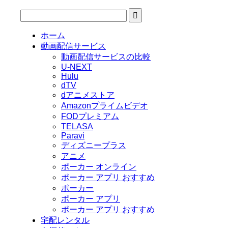
ホーム
動画配信サービス
動画配信サービスの比較
U-NEXT
Hulu
dTV
dアニメストア
Amazonプライムビデオ
FODプレミアム
TELASA
Paravi
ディズニープラス
アニメ
ポーカー オンライン
ポーカー アプリ おすすめ
ポーカー
ポーカー アプリ
ポーカー アプリ おすすめ
宅配レンタル