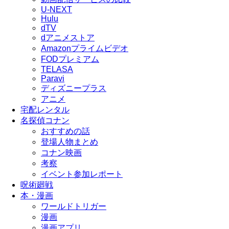
U-NEXT
Hulu
dTV
dアニメストア
Amazonプライムビデオ
FODプレミアム
TELASA
Paravi
ディズニープラス
アニメ
宅配レンタル
名探偵コナン
おすすめの話
登場人物まとめ
コナン映画
考察
イベント参加レポート
呪術廻戦
本・漫画
ワールドトリガー
漫画
漫画アプリ