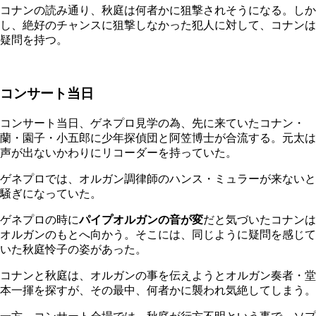
コナンの読み通り、秋庭は何者かに狙撃されそうになる。しか
し、絶好のチャンスに狙撃しなかった犯人に対して、コナンは
疑問を持つ。
コンサート当日
コンサート当日、ゲネプロ見学の為、先に来ていたコナン・
蘭・園子・小五郎に少年探偵団と阿笠博士が合流する。元太は
声が出ないかわりにリコーダーを持っていた。
ゲネプロでは、オルガン調律師のハンス・ミュラーが来ないと
騒ぎになっていた。
ゲネプロの時に
パイプオルガンの音が変
だと気づいたコナンは
オルガンのもとへ向かう。そこには、同じように疑問を感じて
いた秋庭怜子の姿があった。
コナンと秋庭は、オルガンの事を伝えようとオルガン奏者・堂
本一揮を探すが、その最中、何者かに襲われ気絶してしまう。