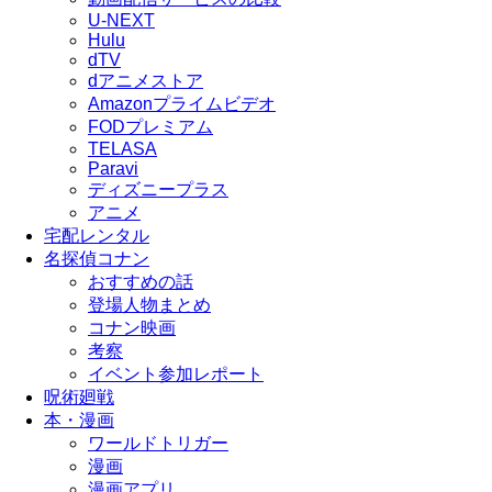
U-NEXT
Hulu
dTV
dアニメストア
Amazonプライムビデオ
FODプレミアム
TELASA
Paravi
ディズニープラス
アニメ
宅配レンタル
名探偵コナン
おすすめの話
登場人物まとめ
コナン映画
考察
イベント参加レポート
呪術廻戦
本・漫画
ワールドトリガー
漫画
漫画アプリ