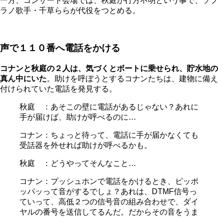
一方、コンサート会場では、秋庭が行方不明という事で、ソプ
ラノ歌手・千草ららが代役をつとめる。
声で１１０番へ電話をかける
コナンと秋庭の２人は、気づくとボートに乗せられ、貯水地の
真ん中にいた
。助けを呼ぼうとするコナンたちは、建物に備え
付けられていた電話を発見する。
秋庭 ：あそこの壁に電話があるじゃない？あれに
手が届けば、助けが呼べるのに…
コナン：ちょっと待って、電話に手が届かなくても
受話器を外せれば助けが呼べるかも。
秋庭 ：どうやってそんなこと…
コナン：プッシュホンで電話をかけるとき、ピッポ
ッパッって音がするでしょ？あれは、DTMF信号っ
ていって、高低２つの信号音の組み合わせで、ダイ
ヤルの番号を送信してるんだ。だからその音をうま