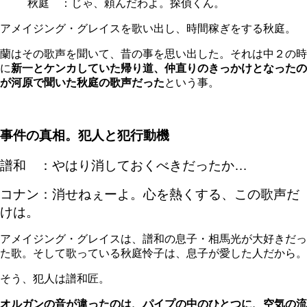
秋庭 ：じゃ、頼んだわよ。探偵くん。
アメイジング・グレイスを歌い出し、時間稼ぎをする秋庭。
蘭はその歌声を聞いて、昔の事を思い出した。それは中２の時
に
新一とケンカしていた帰り道、仲直りのきっかけとなったの
が河原で聞いた秋庭の歌声だった
という事。
事件の真相。犯人と犯行動機
譜和 ：やはり消しておくべきだったか…
コナン：消せねぇーよ。心を熱くする、この歌声だ
けは。
アメイジング・グレイスは、譜和の息子・相馬光が大好きだっ
た歌。そして歌っている秋庭怜子は、息子が愛した人だから。
そう、
犯人は譜和匠
。
オルガンの音が違ったのは、パイプの中のひとつに、空気の流