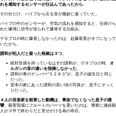
れを感知するセンサーが仕込んであったから
。
その分だけ、パイプから出る音が微妙に違っていた。
パイプの中のセンサーが、空気の流れを感知すると、仕掛けら
れた爆弾に信号が送られて爆発する仕組み。
ゲネプロの時に爆発しなかったのは、起爆装置がオフになって
いたから。
譜和が犯人だと疑った根拠は３つ
。
絶対音感を持っているはずの譜和が、ゲネプロの時、
オ
ルガンの音の違いを指摘しなかった
。
譜和の車のナンバー“５２８３”が、息子の誕生日と同じ
だった。
堂本の家にあった譜和の若い頃の写真が、息子にそっく
りだった。
４人の音楽家を殺害した動機は、事故でなくなった息子の復
讐
。殺害現場にフルートのパーツを置いたのは、警察に連続殺
人が３件で終わりだと見せかける為の布石。