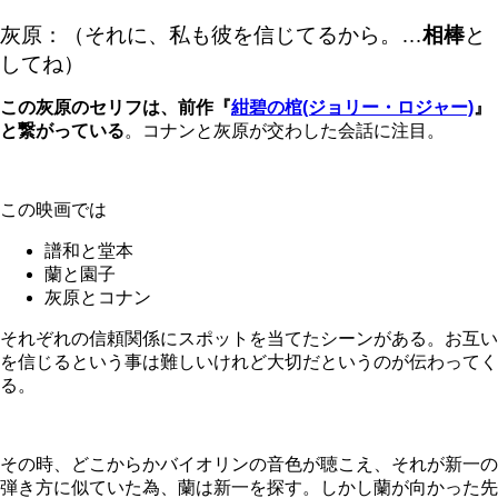
灰原：（それに、私も彼を信じてるから。…
相棒
と
してね）
この灰原のセリフは、前作『
紺碧の棺(ジョリー・ロジャー)
』
と繋がっている
。コナンと灰原が交わした会話に注目。
この映画では
譜和と堂本
蘭と園子
灰原とコナン
それぞれの信頼関係にスポットを当てたシーンがある。お互い
を信じるという事は難しいけれど大切だというのが伝わってく
る。
その時、どこからかバイオリンの音色が聴こえ、それが新一の
弾き方に似ていた為、蘭は新一を探す。しかし蘭が向かった先