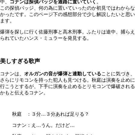
中、
コナンは探偵バッジを通路に置いていく
。
この探偵バッジ、何の為に置いていったのか初見ではわからな
かったです。このページ下の感想部分で少し解説したいと思い
ます。
爆弾を探しに行く佐藤刑事と高木刑事。ふたりは途中、捕らえ
られていたハンス・ミュラーを発見する。
美しすぎる歌声
コナンは、
オルガンの音が爆弾と連動している
ことに気づき、
さらにリモコンを持った犯人も見つける。秋庭は演奏を止めに
行こうとするが、下手に演奏を止めるとリモコンで爆破される
かもと伝えるコナン。
秋庭 ：３分…３分あれば足りる？
コナン：え…うん。だけど…