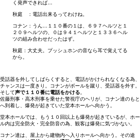
く発声できれば…
秋庭 ：電話出来るってわけね。
コナン：うん…１１０番の１は、６９７ヘルツと１
２０９ヘルツの、０は９４１ヘルツと１３３６ヘル
ツの組み合わせだったはず。
秋庭：大丈夫。プッシュホンの音なら耳で覚えてる
から。
受話器を外してしばらくすると、電話がかけられなくなる為、
チャンスは一度きり。コナンがボールを蹴り、受話器を外す。
そして
声で１１０番に電話をかける
。
佐藤刑事・高木刑事を乗せた警視庁のヘリが、コナン達のもと
へ到着し、爆発が起きていた堂本ホールへ向かう。
堂本ホールでは、もう１０回以上も爆発が起きているが、ホー
ル内は完全防火・完全防音の為、観客は爆発に気づかない。
コナン達は、屋上から建物内へ入りホールへ向かう。その途