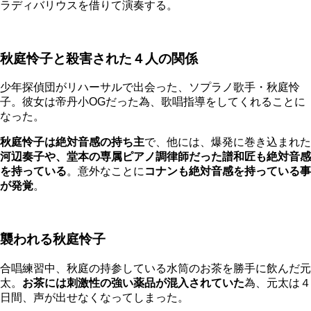
ラディバリウスを借りて演奏する。
秋庭怜子と殺害された４人の関係
少年探偵団がリハーサルで出会った、ソプラノ歌手・秋庭怜
子。彼女は帝丹小OGだった為、歌唱指導をしてくれることに
なった。
秋庭怜子は絶対音感の持ち主
で、他には、爆発に巻き込まれた
河辺奏子や、堂本の専属ピアノ調律師だった譜和匠も絶対音感
を持っている
。意外なことに
コナンも絶対音感を持っている
事
が発覚
。
襲われる秋庭怜子
合唱練習中、秋庭の持参している水筒のお茶を勝手に飲んだ元
太。
お茶には刺激性の強い薬品が混入されていた
為、元太は４
日間、声が出せなくなってしまった。