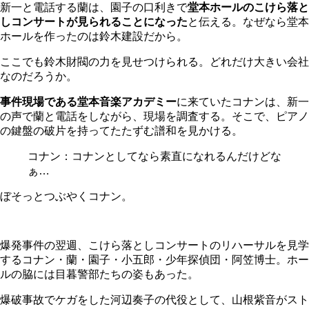
新一と電話する蘭は、園子の口利きで
堂本ホールのこけら落と
しコンサートが見られることになった
と伝える。なぜなら堂本
ホールを作ったのは鈴木建設だから。
ここでも鈴木財閥の力を見せつけられる。どれだけ大きい会社
なのだろうか。
事件現場である堂本音楽アカデミー
に来ていたコナンは、新一
の声で蘭と電話をしながら、現場を調査する。そこで、ピアノ
の鍵盤の破片を持ってたたずむ譜和を見かける。
コナン：コナンとしてなら素直になれるんだけどな
ぁ…
ぼそっとつぶやくコナン。
爆発事件の翌週、こけら落としコンサートのリハーサルを見学
するコナン・蘭・園子・小五郎・少年探偵団・阿笠博士。ホー
ルの脇には目暮警部たちの姿もあった。
爆破事故でケガをした河辺奏子の代役として、山根紫音がスト