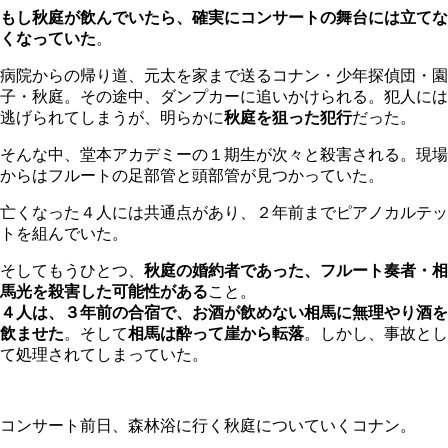
もし秋庭が飲んでいたら、確実にコンサートの舞台には立てな
くなっていた
。
病院からの帰り道、元太を家まで送るコナン・少年探偵団・園
子・秋庭。その途中、ダンプカーに追いかけられる。犯人には
逃げられてしまうが、明らかに
秋庭を狙った犯行
だった。
そんな中、堂本アカデミーの１期生が次々と殺害される。現場
からはフルートの足部管と頭部管が見つかっていた。
亡くなった４人には共通点があり、２年前までピアノカルテッ
トを組んでいた。
そしてもうひとつ、
秋庭の婚約者であった、フルート奏者・相
馬光を殺害した可能性がある
こと。
４人は、３年前の合宿で、お酒が飲めない相馬に無理やり酒を
飲ませた
。そして
相馬は酔って崖から転落
。しかし、事故とし
て処理されてしまっていた。
コンサート前日、森林浴に行く秋庭についていくコナン。