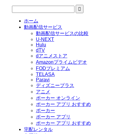
ホーム
動画配信サービス
動画配信サービスの比較
U-NEXT
Hulu
dTV
dアニメストア
Amazonプライムビデオ
FODプレミアム
TELASA
Paravi
ディズニープラス
アニメ
ポーカー オンライン
ポーカー アプリ おすすめ
ポーカー
ポーカー アプリ
ポーカー アプリ おすすめ
宅配レンタル