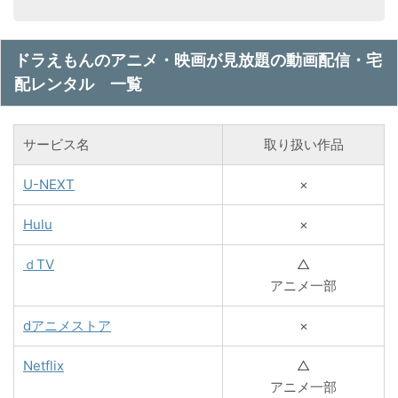
ドラえもんのアニメ・映画が見放題の動画配信・宅
配レンタル 一覧
サービス名
取り扱い作品
U-NEXT
×
Hulu
×
ｄTV
△
アニメ一部
dアニメストア
×
Netflix
△
アニメ一部