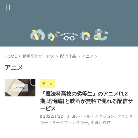
HOME
>
動画配信サービス
>
配信作品
>
アニメ
>
アニメ
アニメ
『魔法科高校の劣等生』のアニメ(1,2
期,追憶編)と映画が無料で見れる配信サ
ービス
2022/1/22
SF
,
バトル・アクション
,
ファンタ
ジー・ダークファンタジー
,
小説が原作