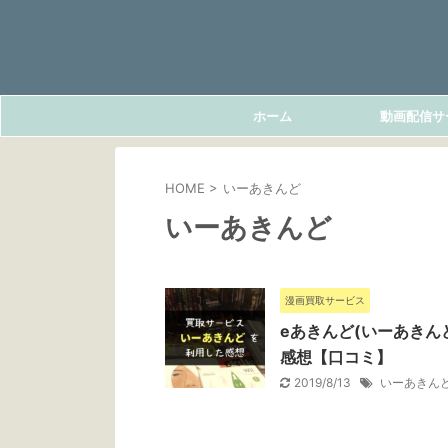
ホーム
動画配信サ
HOME
>
いーあきんど
いーあきんど
漫画買取サービス
eあきんど(いーあきん
感想【口コミ】
2019/8/13
いーあきん