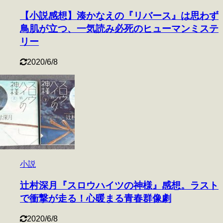
【小説感想】湊かなえの『リバース』は思わず
鳥肌が立つ、一気読み必死のヒューマンミステ
リー
2020/6/8
小説
辻村深月『スロウハイツの神様』感想。ラスト
で衝撃が走る！心暖まる青春群像劇
2020/6/8