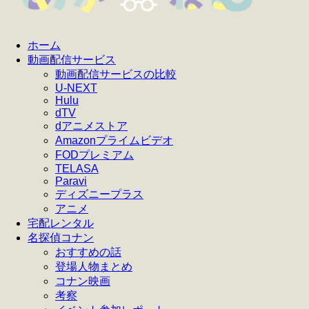
ホーム
動画配信サービス
動画配信サービスの比較
U-NEXT
Hulu
dTV
dアニメストア
Amazonプライムビデオ
FODプレミアム
TELASA
Paravi
ディズニープラス
アニメ
宅配レンタル
名探偵コナン
おすすめの話
登場人物まとめ
コナン映画
考察